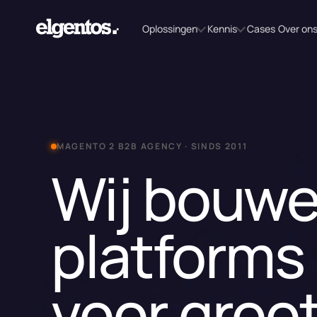
Oplossingen
Kennis
Cases
Over on
MAGENTO 2 B2B AGENCY · SINDS 2011
Wij bouw
platforms
voor groo