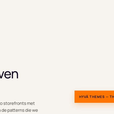
even
HYVÄ THEMES — T
o storefronts met
n de patterns die we