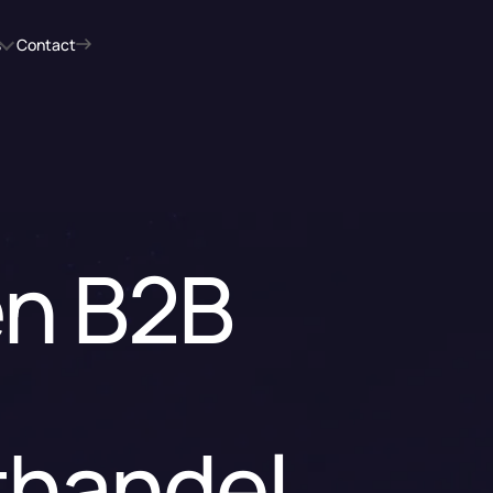
s
Contact
en B2B
thandel