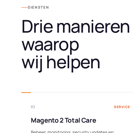
DIENSTEN
Drie manieren
waarop
wij helpen
01
SERVICE
Magento 2 Total Care
Beheer, monitoring, security updates en