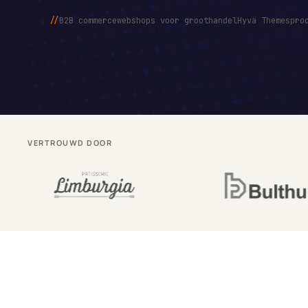
//
B2B commerce
webshops voor groothandel
Hyvä Themes
pro
VERTROUWD DOOR