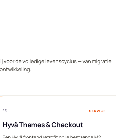
ij voor de volledige levenscyclus — van migratie
ontwikkeling.
03
SERVICE
Hyvä Themes & Checkout
Een Hyvä frontend retrofit op je bestaande M2,