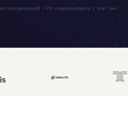
duct configurators
ERP / PIM integraties
Magento 2 Total Care