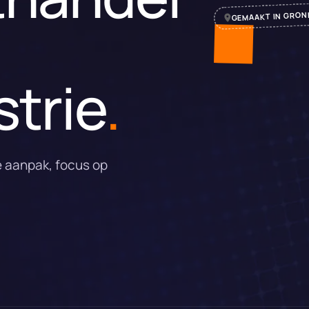
GEMAAKT IN GRON
trie
.
e aanpak, focus op