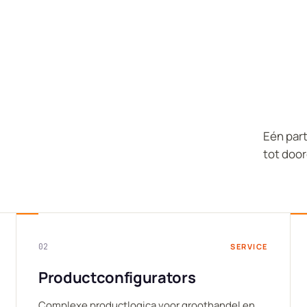
Eén part
tot door
02
SERVICE
Productconfigurators
Complexe productlogica voor groothandel en