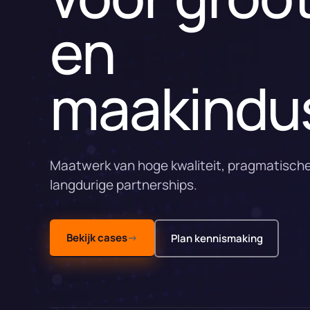
en
maakindus
Maatwerk van hoge kwaliteit, pragmatisch
langdurige partnerships.
Bekijk cases
→
Plan kennismaking