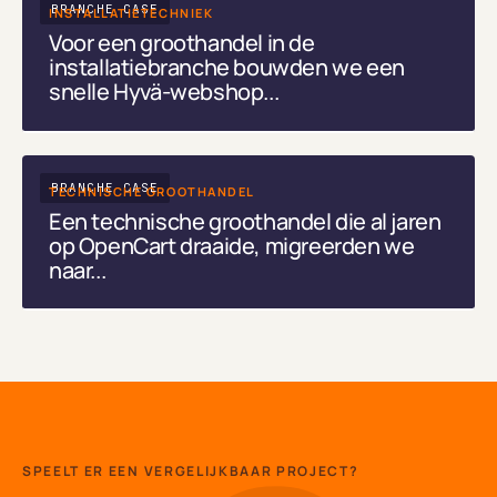
BRANCHE CASE
INSTALLATIETECHNIEK
Voor een groothandel in de
installatiebranche bouwden we een
snelle Hyvä-webshop...
BRANCHE CASE
TECHNISCHE GROOTHANDEL
Een technische groothandel die al jaren
op OpenCart draaide, migreerden we
naar...
SPEELT ER EEN VERGELIJKBAAR PROJECT?